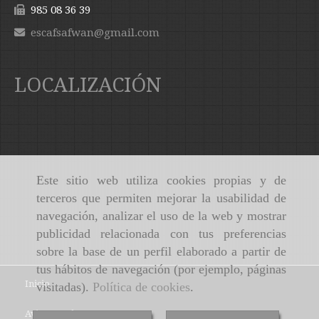
985 08 36 39
escafsafwan
gmail.com
LOCALIZACIÓN
Este sitio web utiliza cookies propias y de
terceros que permiten mejorar la usabilidad de
navegación, analizar el uso de la web y mostrar
publicidad relacionada con tus preferencias
sobre la base de un perfil elaborado a partir de
tus hábitos de navegación (por ejemplo, páginas
Inicio
visitadas).
Política de cookies
.
Aviso Legal