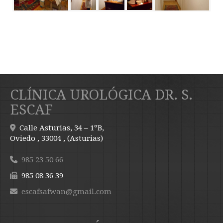
CLÍNICA UROLÓGICA DR. S.
ESCAF
Calle Asturias, 34 – 1ºB,
Oviedo
,
33004
,
(Asturias)
985 23 50 66
985 08 36 39
escafsafwan
gmail.com