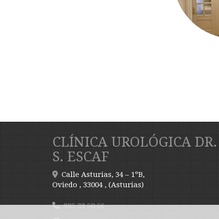
CLÍNICA UROLÓGICA DR.
S. ESCAF
Calle Asturias, 34 – 1ºB,
Oviedo
,
33004
,
(Asturias)
985 23 50 66