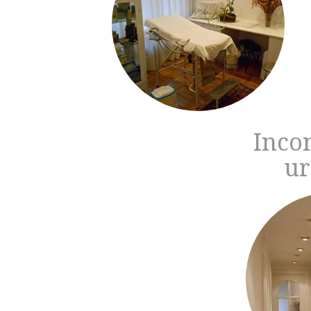
Inco
ur