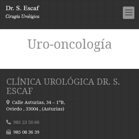
Uro-oncología
CLÍNICA UROLÓGICA DR. S.
ESCAF
Calle Asturias, 34 – 1ºB,
Oviedo
,
33004
,
(Asturias)
985 23 50 66
985 08 36 39