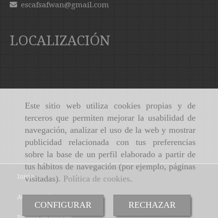
escafsafwan
gmail.com
LOCALIZACIÓN
Este sitio web utiliza cookies propias y de
terceros que permiten mejorar la usabilidad de
navegación, analizar el uso de la web y mostrar
publicidad relacionada con tus preferencias
sobre la base de un perfil elaborado a partir de
tus hábitos de navegación (por ejemplo, páginas
Inicio
visitadas).
Política de cookies
.
Aviso Legal
CONFIGURAR
RECHAZAR
Política de cookies